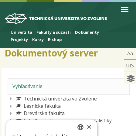
Skip to cookies
Skip to navigation
Skočiť na hlavný obsah
Univerzita
Fakulty a súčasti
Dokumenty
Projekty
Kurzy
E-shop
Dokumentový server
Aa
UIS
Technická univerzita vo Zvolene
Lesnícka fakulta
Drevárska fakulta
Fakulta ekológie a environmentalistiky
×
Fakulta techniky
Arborétum Borová hora