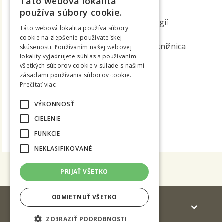
Táto webová lokalita
SLOVAK
Centrum ďalšieho vzdelávania
používa súbory cookie.
Centrum informačných technológií
ENGLISH
Táto webová lokalita používa súbory
Dokumenty TUZVO
cookie na zlepšenie používateľskej
Slovenská lesnícka a drevárska knižnica
skúsenosti. Používaním našej webovej
lokality vyjadrujete súhlas s používaním
Študentský domov a jedáleň
všetkých súborov cookie v súlade s našimi
Univerzita tretieho veku
zásadami používania súborov cookie.
Ústav cudzích jazykov
Prečítať viac
Ústav telesnej výchovy a športu
VÝKONNOSŤ
Vydavateľstvo
Vysokoškolský lesnícky podnik
CIELENIE
Vývojové dielne a laboratóriá
FUNKCIE
NEKLASIFIKOVANÉ
PRIJAŤ VŠETKO
ODMIETNUŤ VŠETKO
Uchádzači
ZOBRAZIŤ PODROBNOSTI